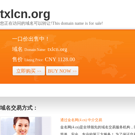
txlcn.org
您正在访问的域名可以转让!This domain name is for sale!
一口价出售中！
域名
txlcn.org
Domain Name:
售价
CNY 1128.00
Listing Price:
立即购买
BUY NOW
>>
>>
域名交易方式：
通过金名网(4.cn) 中介交易
金名网(4.cn)是全球领先的域名交易服务机
简单、安全、专业的第三方服务！ 为了保证交