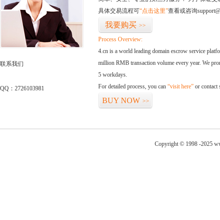
具体交易流程可
“点击这里”
查看或咨询support@
我要购买
>>
Process Overview:
4.cn is a world leading domain escrow service plat
million RMB transaction volume every year. We promi
联系我们
5 workdays.
For detailed process, you can
“visit here”
or contact
QQ：2726103981
BUY NOW
>>
Copyright © 1998 -2025 ww